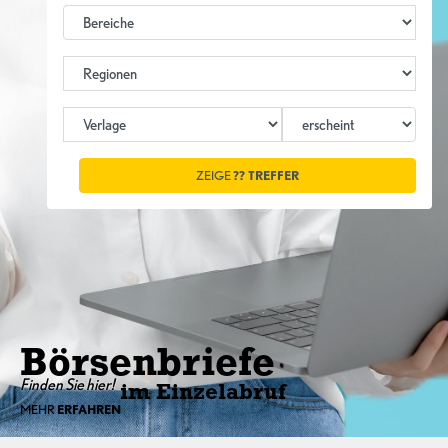
ZEIGE
??
TREFFER
Börsenbriefe
Finden Sie hier!
im Einzelabruf
MEHR
ERFAHREN