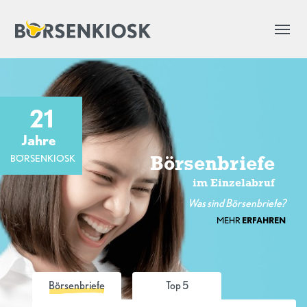
21
Jahre
BÖRSENKIOSK
Börsenbriefe
im Einzelabruf
Was sind Börsenbriefe?
MEHR
ERFAHREN
Börsenbriefe
Top 5