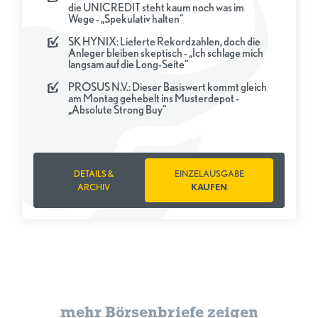
die UNICREDIT steht kaum noch was im
Wege - „Spekulativ halten“
SK HYNIX: Lieferte Rekordzahlen, doch die
Anleger bleiben skeptisch - „Ich schlage mich
langsam auf die Long-Seite“
PROSUS N.V.: Dieser Basiswert kommt gleich
am Montag gehebelt ins Musterdepot -
„Absolute Strong Buy“
DETAILS &
EINZELAUSGABE
ARCHIV
KAUFEN
mehr Börsenbriefe zeigen