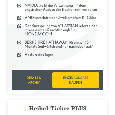
NVIDIA treibt die Verzahnung mit dem
physischen Ausbau der Rechenzentren voran
AMD verschärft den Zweikampf um KI-Chips
Der Kurssprung von ATLASSIAN liefert einen
interessanten Read-through für
MONDAY.COM
BERKSHIRE HATHAWAY - lösen sich 15
Monate Seitwärtstrend nun nach oben auf?
Absturz des Tages
DETAILS &
EINZELAUSGABE
ARCHIV
KAUFEN
Heibel-Ticker PLUS