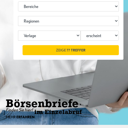
ZEIGE
??
TREFFER
Börsenbriefe
Finden Sie hier!
im Einzelabruf
MEHR
ERFAHREN