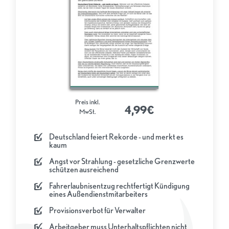
Preis inkl.
4,99€
MwSt.
Deutschland feiert Rekorde - und merkt es
kaum
Angst vor Strahlung - gesetzliche Grenzwerte
schützen ausreichend
Fahrerlaubnisentzug rechtfertigt Kündigung
eines Außendienstmitarbeiters
Provisionsverbot für Verwalter
Arbeitgeber muss Unterhaltspflichten nicht