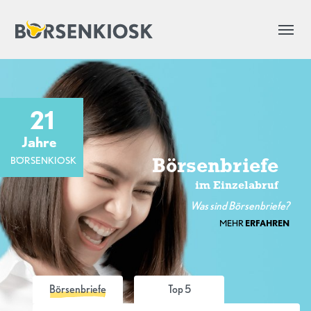
21
Jahre
BÖRSENKIOSK
Börsenbriefe
im Einzelabruf
Was sind Börsenbriefe?
MEHR
ERFAHREN
Börsenbriefe
Top 5