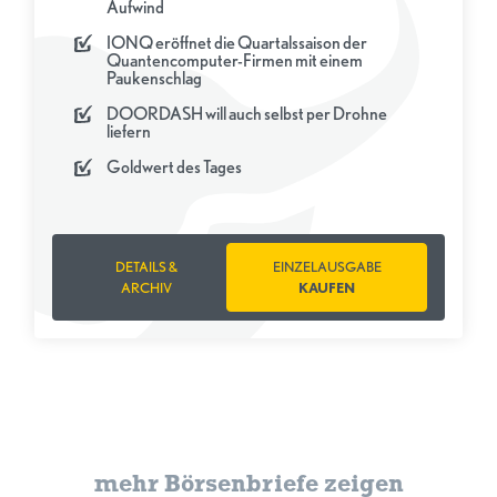
Aufwind
IONQ eröffnet die Quartalssaison der
Quantencomputer-Firmen mit einem
Paukenschlag
DOORDASH will auch selbst per Drohne
liefern
Goldwert des Tages
DETAILS &
EINZELAUSGABE
ARCHIV
KAUFEN
mehr Börsenbriefe zeigen