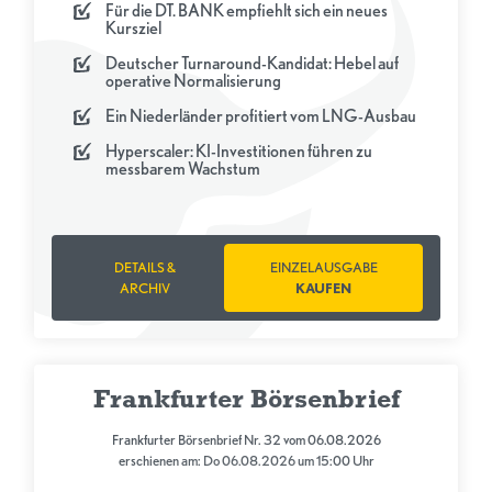
Für die DT. BANK empfiehlt sich ein neues
Kursziel
Deutscher Turnaround-Kandidat: Hebel auf
operative Normalisierung
Ein Niederländer profitiert vom LNG-Ausbau
Hyperscaler: KI-Investitionen führen zu
messbarem Wachstum
DETAILS &
EINZELAUSGABE
ARCHIV
KAUFEN
Frankfurter Börsenbrief
Frankfurter Börsenbrief Nr. 32 vom 06.08.2026
erschienen am: Do 06.08.2026 um 15:00 Uhr