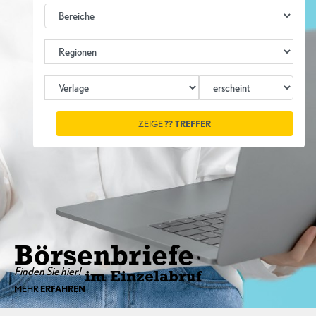
ZEIGE
??
TREFFER
Börsenbriefe
Finden Sie hier!
im Einzelabruf
MEHR
ERFAHREN