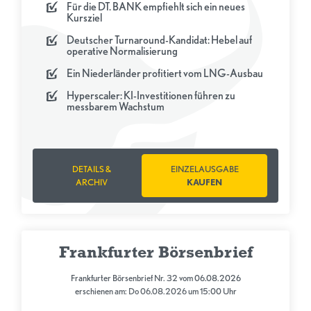
Für die DT. BANK empfiehlt sich ein neues
Kursziel
Deutscher Turnaround-Kandidat: Hebel auf
operative Normalisierung
Ein Niederländer profitiert vom LNG-Ausbau
Hyperscaler: KI-Investitionen führen zu
messbarem Wachstum
DETAILS &
EINZELAUSGABE
ARCHIV
KAUFEN
Frankfurter Börsenbrief
Frankfurter Börsenbrief Nr. 32 vom 06.08.2026
erschienen am: Do 06.08.2026 um 15:00 Uhr