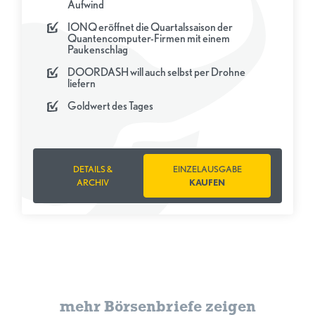
Aufwind
IONQ eröffnet die Quartalssaison der
Quantencomputer-Firmen mit einem
Paukenschlag
DOORDASH will auch selbst per Drohne
liefern
Goldwert des Tages
DETAILS &
EINZELAUSGABE
ARCHIV
KAUFEN
mehr Börsenbriefe zeigen