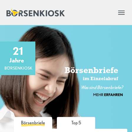
21
Jahre
BÖRSENKIOSK
Börsenbriefe
im Einzelabruf
Was sind Börsenbriefe?
MEHR
ERFAHREN
Börsenbriefe
Top 5