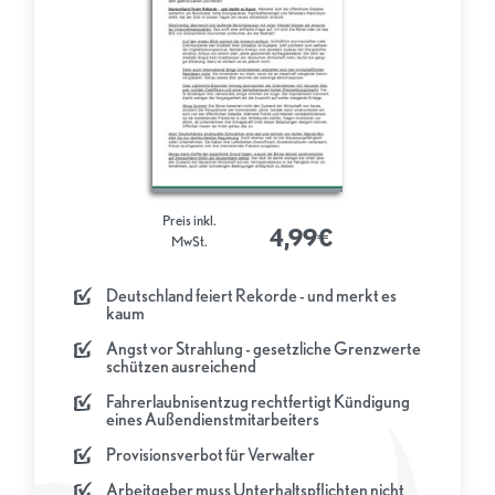
Preis inkl.
4,99€
MwSt.
Deutschland feiert Rekorde - und merkt es
kaum
Angst vor Strahlung - gesetzliche Grenzwerte
schützen ausreichend
Fahrerlaubnisentzug rechtfertigt Kündigung
eines Außendienstmitarbeiters
Provisionsverbot für Verwalter
Arbeitgeber muss Unterhaltspflichten nicht