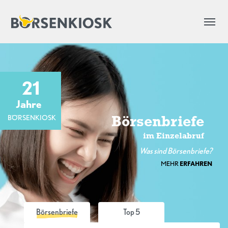
21
Jahre
BÖRSENKIOSK
Börsenbriefe
im Einzelabruf
Was sind Börsenbriefe?
MEHR
ERFAHREN
Börsenbriefe
Top 5