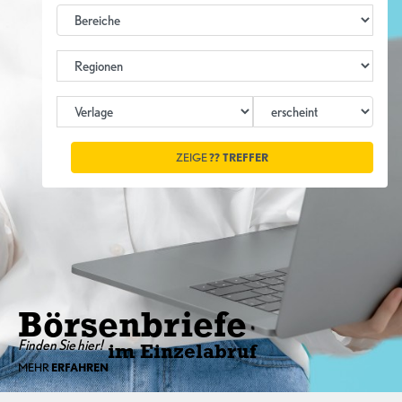
ZEIGE
??
TREFFER
Börsenbriefe
Finden Sie hier!
im Einzelabruf
MEHR
ERFAHREN