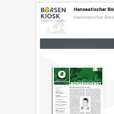
Hanseatischer Bö
Hanseatischer Börs
Direct Debit
Bi
Billing by online Banking
MBE4