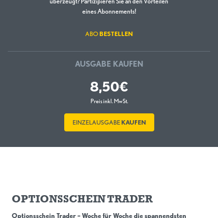
überzeugt? Partizipieren Sie an den Vorteilen
eines Abonnements!
ABO
BESTELLEN
AUSGABE KAUFEN
8,50€
Preis inkl. MwSt.
EINZELAUSGABE
KAUFEN
OPTIONSSCHEIN TRADER
Optionsschein Trader – Woche für Woche die spannendsten