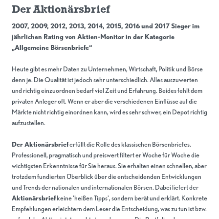
Der Aktionärsbrief
2007, 2009, 2012, 2013, 2014, 2015, 2016 und 2017 Sieger im
jährlichen Rating von Aktien-Monitor in der Kategorie
„Allgemeine Börsenbriefe“
Heute gibt es mehr Daten zu Unternehmen, Wirtschaft, Politik und Börse
denn je. Die Qualität ist jedoch sehr unterschiedlich. Alles auszuwerten
und richtig einzuordnen bedarf viel Zeit und Erfahrung. Beides fehlt dem
privaten Anleger oft. Wenn er aber die verschiedenen Einflüsse auf die
Märkte nicht richtig einordnen kann, wird es sehr schwer, ein Depot richtig
aufzustellen.
Der Aktionärsbrief
erfüllt die Rolle des klassischen Börsenbriefes.
Professionell, pragmatisch und preiswert filtert er Woche für Woche die
wichtigsten Erkenntnisse für Sie heraus. Sie erhalten einen schnellen, aber
trotzdem fundierten Überblick über die entscheidenden Entwicklungen
und Trends der nationalen und internationalen Börsen. Dabei liefert der
Aktionärsbrief
keine 'heißen Tipps', sondern berät und erklärt. Konkrete
Empfehlungen erleichtern dem Leser die Entscheidung, was zu tun ist bzw.