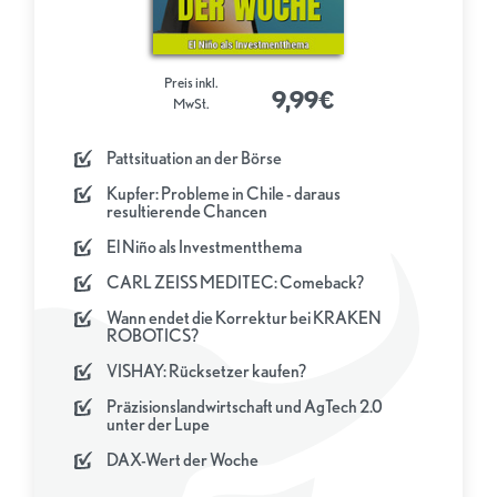
Preis inkl.
9,99€
MwSt.
Pattsituation an der Börse
Kupfer: Probleme in Chile - daraus
resultierende Chancen
El Niño als Investmentthema
CARL ZEISS MEDITEC: Comeback?
Wann endet die Korrektur bei KRAKEN
ROBOTICS?
VISHAY: Rücksetzer kaufen?
Präzisionslandwirtschaft und AgTech 2.0
unter der Lupe
DAX-Wert der Woche