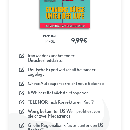
Preis inkl.
9,99€
MwSt.
Iran wieder zunehmender
Unsicherheitsfaktor
Deutsche Exportwirtschaft hat wieder
zugelegt
China: Autoexport erreicht neue Rekorde
RWE bereitet nächste Etappe vor
TELENOR nach Korrektur ein Kauf?
Wenig bekannter US-Wert profitiert von
gleich zwei Megatrends
Große Regionalbank Favorit unter den US-
Banken?