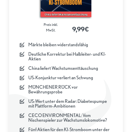
Preis inkl.
9,99€
MwSt.
Märkte bleiben widerstandsfähig
Deutliche Korrektur bei Halbleiter- und KI-
Aktien
China liefert Wachstumsenttäuschung
US-Konjunktur verliert an Schwung
MÜNCHENER RÜCK vor
Bewährungsprobe
US-Wert unter dem Radar: Diabetespumpe
mit Plattform-Ambitionen
CECO ENVIRONMENTAL: Vom
Nischenspieler zur Wachstumslokomotive?
Fünf Aktien für den KI-Stromboom unter der