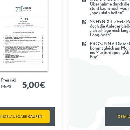
Übernahme durch di
steht kaum noch was 
„Spekulativ halten“
SK HYNIX: Lieferte R
doch die Anleger bleib
„Ich schlage mich lang
Long-Seite“
PROSUS N.V.: Dieser 
kommt gleich am Mon
ins Musterdepot - „Ab
Buy“
Preis inkl.
5,00€
MwSt.
EINZELAUSGABE
KAUFEN
DETAIL