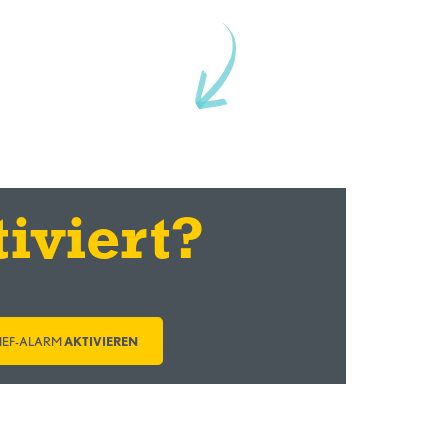
iviert?
IEF-ALARM
AKTIVIEREN