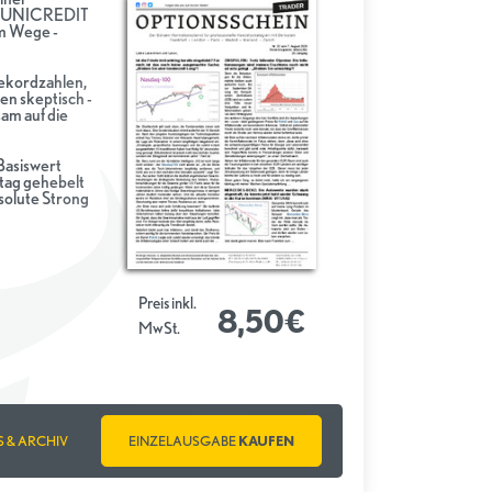
e UNICREDIT
im Wege -
ekordzahlen,
en skeptisch -
sam auf die
Basiswert
tag gehebelt
solute Strong
Preis inkl.
8,50€
MwSt.
S & ARCHIV
EINZELAUSGABE
KAUFEN