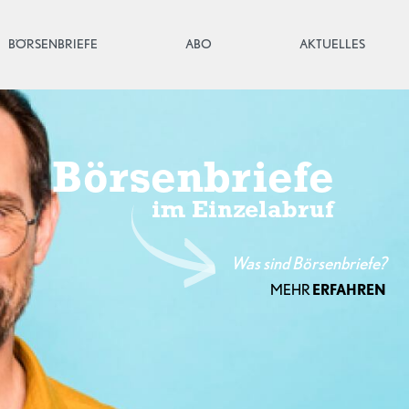
(CURRENT)
BÖRSENBRIEFE
ABO
AKTUELLES
Börsenbriefe
im Einzelabruf
Was sind Börsenbriefe?
MEHR
ERFAHREN