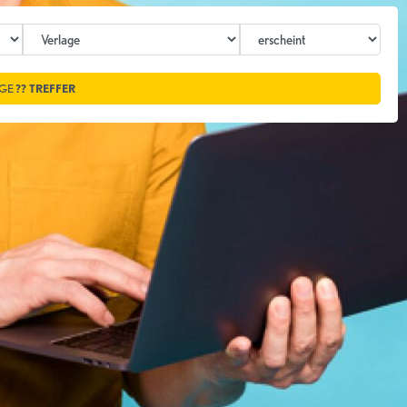
IGE
??
TREFFER