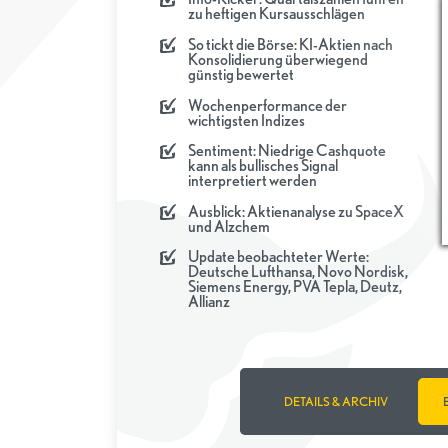
zu heftigen Kursausschlägen
So tickt die Börse: KI-Aktien nach
Konsolidierung überwiegend
günstig bewertet
Wochenperformance der
wichtigsten Indizes
Sentiment: Niedrige Cashquote
kann als bullisches Signal
interpretiert werden
Ausblick: Aktienanalyse zu SpaceX
und Alzchem
Update beobachteter Werte:
Deutsche Lufthansa, Novo Nordisk,
Siemens Energy, PVA Tepla, Deutz,
Allianz
DETAILS & ARCHIV