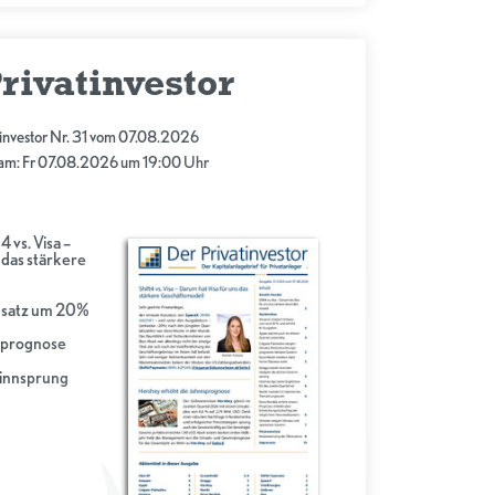
rivatinvestor
tinvestor Nr. 31 vom 07.08.2026
 am: Fr 07.08.2026 um 19:00 Uhr
4 vs. Visa –
 das stärkere
msatz um 20%
sprognose
winnsprung