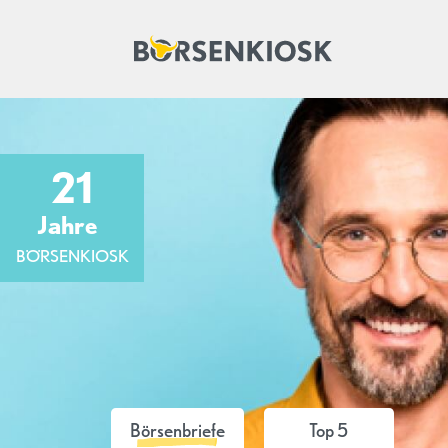
21
Jahre
BÖRSENKIOSK
Börsenbriefe
Top 5