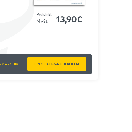
Preis inkl.
13,90€
MwSt.
S & ARCHIV
EINZELAUSGABE
KAUFEN