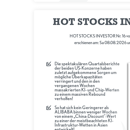
HOT STOCKS I
HOT STOCKS INVESTOR Nr. 16 vo
erschienen am: Sa 08.08.2026 u
Die spektakulären Quartalsberichte
der beiden US-Konzerne haben
zuletzt aufgekommene Sorgen um
mögliche Überkapazitäten
verringert und den in den
vergangenen Wochen
massakrierten KI- und Chip-Werten
zu einem massiven Rebound
verholfen!
So hat sich kein Geringerer als
ALIBABA binnen weniger Wochen
von einem „China-Discount“-Wert
zu einer der meistbeachteten KI-
Infrastruktur-Wetten in Asien
entwickelt!