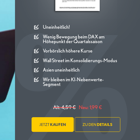
Uneinheitlich!
Wenig Bewegung beim DAX am
Höhepunkt der Quartalssaison
Vorbörslich höhere Kurse
Wall Street im Konsolidierungs-Modus
Asien uneinheitlich
Wir bleiben im KI-Nebenwerte-
Segment
Alt: 4,59 €
Neu: 1,99 €
JETZT
KAUFEN
ZU DEN
DETAILS