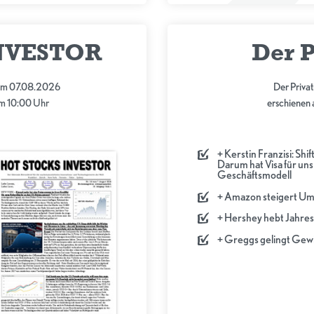
NVESTOR
Der P
m 07.08.2026
Der Priva
m 10:00 Uhr
erschienen
+ Kerstin Franzisi: Shift
Darum hat Visa für uns
Geschäftsmodell
+ Amazon steigert U
+ Hershey hebt Jahre
+ Greggs gelingt Ge