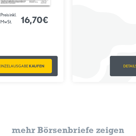
Preis inkl.
16,70€
MwSt.
EINZELAUSGABE
KAUFEN
DETAIL
mehr Börsenbriefe zeigen