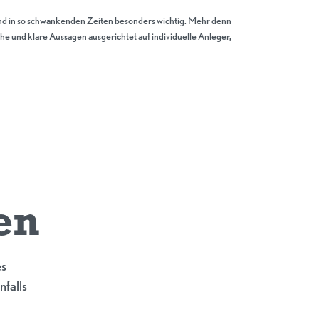
t und in so schwankenden Zeiten besonders wichtig. Mehr denn
che und klare Aussagen ausgerichtet auf individuelle Anleger,
en
es
nfalls