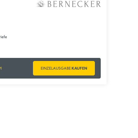
iefe
M
EINZELAUSGABE
KAUFEN