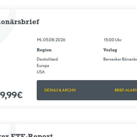
ionärsbrief
Mi. 05.08.2026
15:00 Uhr
Region
Verlag
Deutschland
Bernecker Börsenbr
Europa
USA
DETAILS & ARCHIV
BRIEF-ALAR
9,99€
er ETF-Report