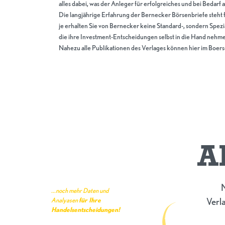
alles dabei, was der Anleger für erfolgreiches und bei Bedarf 
Die langjährige Erfahrung der Bernecker Börsenbriefe steht f
je erhalten Sie von Bernecker keine Standard-, sondern Spezia
die ihre Investment-Entscheidungen selbst in die Hand nehme
Nahezu alle Publikationen des Verlages können hier im Boer
A
N
...noch mehr Daten und
Verla
Analyasen
für Ihre
Handelsentscheidungen!