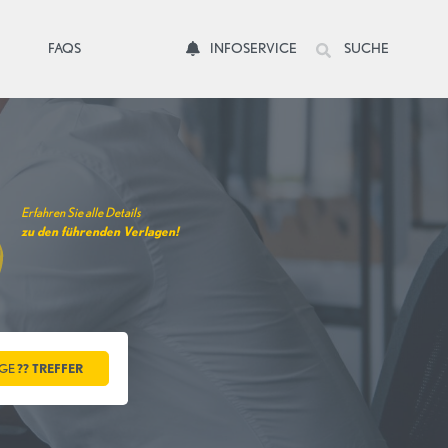
FAQS
INFOSERVICE
SUCHE
Erfahren Sie alle Details
zu den führenden Verlagen!
IGE
??
TREFFER