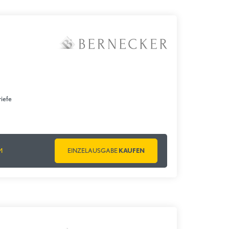
iefe
M
EINZELAUSGABE
KAUFEN