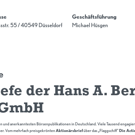
sse
Geschäftsführung
sstr. 55 / 40549 Düsseldorf
Michael Hüsgen
e
efe der Hans A. Be
e GmbH
n und anerkanntesten Börsenpublikationen in Deutschland. Viele Tausend engagiert
er. Vom mehrfach preisgekrönten
Aktionärsbrief
über das „Flaggschiff"
Die Acti